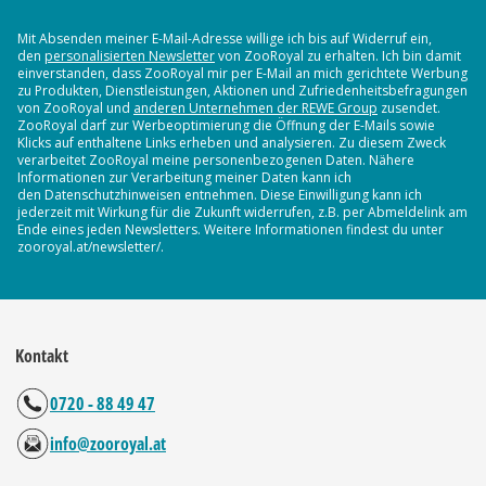
Mit Absenden meiner E-Mail-Adresse willige ich bis auf Widerruf ein,
den
personalisierten Newsletter
von ZooRoyal zu erhalten. Ich bin damit
einverstanden, dass ZooRoyal mir per E-Mail an mich gerichtete Werbung
zu Produkten, Dienstleistungen, Aktionen und Zufriedenheitsbefragungen
von ZooRoyal und
anderen Unternehmen der REWE Group
zusendet.
ZooRoyal darf zur Werbeoptimierung die Öffnung der E-Mails sowie
Klicks auf enthaltene Links erheben und analysieren. Zu diesem Zweck
verarbeitet ZooRoyal meine personenbezogenen Daten. Nähere
Informationen zur Verarbeitung meiner Daten kann ich
den Datenschutzhinweisen entnehmen. Diese Einwilligung kann ich
jederzeit mit Wirkung für die Zukunft widerrufen, z.B. per Abmeldelink am
Ende eines jeden Newsletters. Weitere Informationen findest du unter
zooroyal.at/newsletter/.
Kontakt
0720 - 88 49 47
info@zooroyal.at