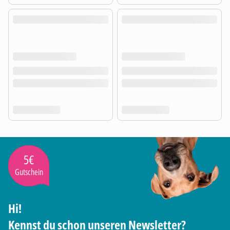
5€
Gutschein
Hi!
Kennst du schon unseren Newsletter?