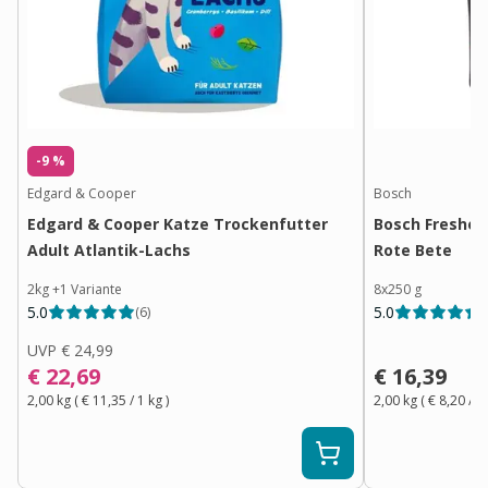
-9 %
Edgard & Cooper
Bosch
Edgard & Cooper Katze Trockenfutter
Bosch Freshe 
Adult Atlantik-Lachs
Rote Bete
2kg
+
1
Variante
8x250 g
5.0
5.0
(
6
)
(
UVP
€ 24,99
€ 22,69
€ 16,39
2,00 kg
(
€ 11,35
/ 1
kg
)
2,00 kg
(
€ 8,20
/ 1