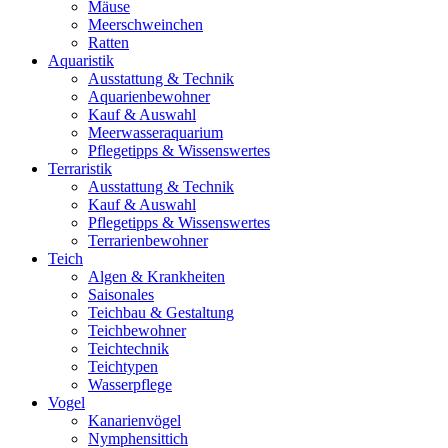
Mäuse
Meerschweinchen
Ratten
Aquaristik
Ausstattung & Technik
Aquarienbewohner
Kauf & Auswahl
Meerwasseraquarium
Pflegetipps & Wissenswertes
Terraristik
Ausstattung & Technik
Kauf & Auswahl
Pflegetipps & Wissenswertes
Terrarienbewohner
Teich
Algen & Krankheiten
Saisonales
Teichbau & Gestaltung
Teichbewohner
Teichtechnik
Teichtypen
Wasserpflege
Vogel
Kanarienvögel
Nymphensittich