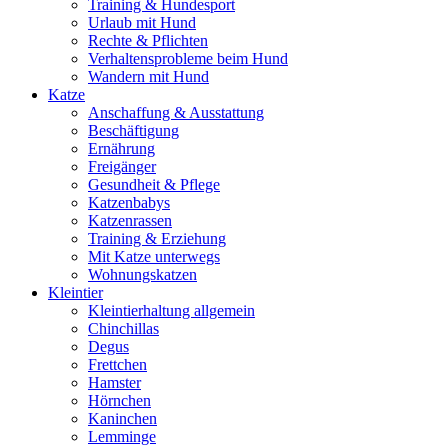
Training & Hundesport
Urlaub mit Hund
Rechte & Pflichten
Verhaltensprobleme beim Hund
Wandern mit Hund
Katze
Anschaffung & Ausstattung
Beschäftigung
Ernährung
Freigänger
Gesundheit & Pflege
Katzenbabys
Katzenrassen
Training & Erziehung
Mit Katze unterwegs
Wohnungskatzen
Kleintier
Kleintierhaltung allgemein
Chinchillas
Degus
Frettchen
Hamster
Hörnchen
Kaninchen
Lemminge