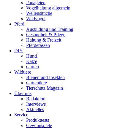
Papageien
Vogelhaltung allgemein
Wellensittiche
Wildvögel
Pferd
Ausbildung und Training
Gesundheit & Pflege
Haltung & Freizeit
Pferderassen
DIY
Hund
Katze
Garten
Wildtiere
Bienen und Insekten
Gartentiere
Tierschutz Magazin
Über uns
Redaktion
Interviews
Aktuelles
Service
Produkttests
Gewinnspiele