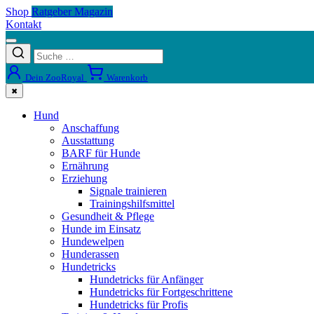
Shop
Ratgeber Magazin
Kontakt
Dein ZooRoyal
Warenkorb
✖
Hund
Anschaffung
Ausstattung
BARF für Hunde
Ernährung
Erziehung
Signale trainieren
Trainingshilfsmittel
Gesundheit & Pflege
Hunde im Einsatz
Hundewelpen
Hunderassen
Hundetricks
Hundetricks für Anfänger
Hundetricks für Fortgeschrittene
Hundetricks für Profis