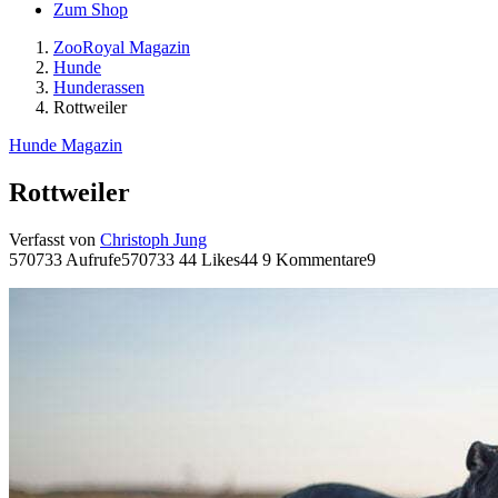
Zum Shop
ZooRoyal Magazin
Hunde
Hunderassen
Rottweiler
Hunde Magazin
Rottweiler
Verfasst von
Christoph Jung
570733 Aufrufe
570733
44 Likes
44
9 Kommentare
9