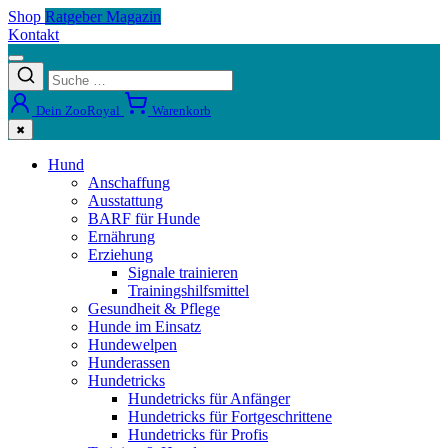
Shop
Ratgeber Magazin
Kontakt
Dein ZooRoyal
Warenkorb
✖
Hund
Anschaffung
Ausstattung
BARF für Hunde
Ernährung
Erziehung
Signale trainieren
Trainingshilfsmittel
Gesundheit & Pflege
Hunde im Einsatz
Hundewelpen
Hunderassen
Hundetricks
Hundetricks für Anfänger
Hundetricks für Fortgeschrittene
Hundetricks für Profis