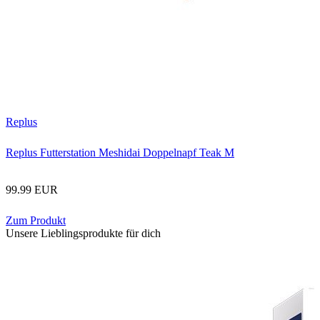
Replus
Replus Futterstation Meshidai Doppelnapf Teak M
99.99 EUR
Zum Produkt
Unsere Lieblingsprodukte für dich