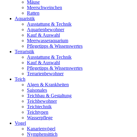
Mäuse
Meerschweinchen
Ratten
Aquaristik
Ausstattung & Technik
Aquarienbewohner
Kauf & Auswahl
Meerwasseraquarium
Pflegetipps & Wissenswertes
Terraristik
Ausstattung & Technik
Kauf & Auswahl
Pflegetipps & Wissenswertes
Terrarienbewohner
Teich
Algen & Krankheiten
Saisonales
Teichbau & Gestaltung
Teichbewohner
Teichtechnik
Teichtypen
Wasserpflege
Vogel
Kanarienvögel
Nymphensittich