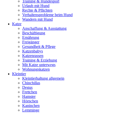
Training & Hundesport
Urlaub mit Hund
Rechte & Pflichten
Verhaltensprobleme beim Hund
Wandern mit Hund
Katze
Anschaffung & Ausstattung
Beschäftigung
Ernährung
Freigänger
Gesundheit & Pflege
Katzenbabys
Katzenrassen
Training & Erziehung
Mit Katze unterwegs
Wohnungskatzen
Kleintier
Kleintierhaltung allgemein
Chinchillas
Degus
Frettchen
Hamster
Hörnchen
Kaninchen
Lemminge