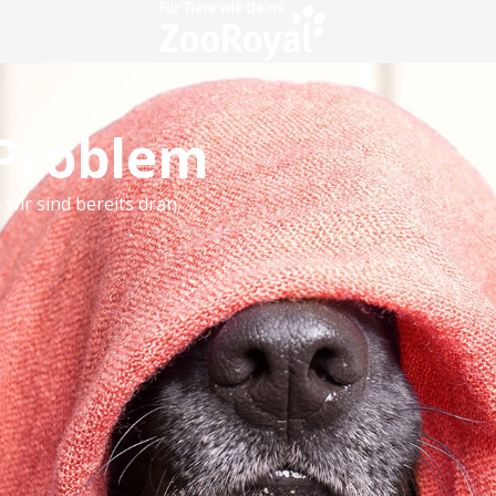
 Problem
 wir sind bereits dran.