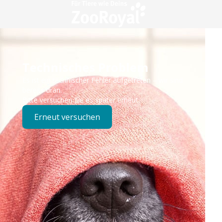
Technisches Problem
Es ist ein technischer Fehler aufgetreten – wir sind
bereits dran.
Bitte versuchen Sie es später erneut.
Erneut versuchen