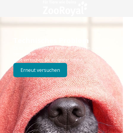
Technisches Problem
Es ist ein technischer Fehler aufgetreten – wir sind
bereits dran.
Bitte versuchen Sie es später erneut.
Erneut versuchen