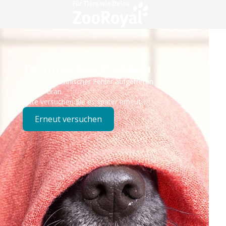
Technisches Problem
Es ist ein technischer Fehler aufgetreten – wir sind
bereits dran.
Bitte versuchen Sie es später erneut.
Erneut versuchen