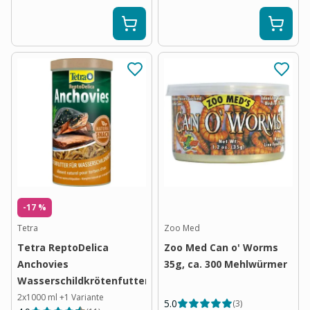
-17 %
Tetra
Zoo Med
Tetra ReptoDelica
Zoo Med Can o' Worms
Anchovies
35g, ca. 300 Mehlwürmer
Wasserschildkrötenfutter
2x1000 ml
+
1
Variante
5.0
(
3
)