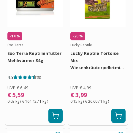
-14 %
-20 %
Exo Terra
Lucky Reptile
Exo Terra Reptilienfutter
Lucky Reptile Tortoise
Mehlwürmer 34g
Mix
Wiesenkräuterpelletmischu
150 g
4.5
(
8
)
UVP
€ 6,49
UVP
€ 4,99
€ 5,59
€ 3,99
0,03 kg
(
€ 164,42
/ 1
kg
)
0,15 kg
(
€ 26,60
/ 1
kg
)