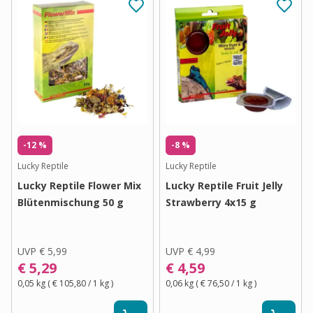
-12 %
-8 %
Lucky Reptile
Lucky Reptile
Lucky Reptile Flower Mix
Lucky Reptile Fruit Jelly
Blütenmischung 50 g
Strawberry 4x15 g
UVP
€ 5,99
UVP
€ 4,99
€ 5,29
€ 4,59
0,05 kg
(
€ 105,80
/ 1
kg
)
0,06 kg
(
€ 76,50
/ 1
kg
)