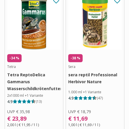
-34 %
-38 %
Tetra
Sera
Tetra ReptoDelica
sera reptil Professional
Gammarus
Herbivor Nature
Wasserschildkrötenfutter
1.000 ml
+
1
Variante
2x1000 ml
+
1
Variante
4.9
(
47
)
4.9
(
13
)
UVP
€ 35,98
UVP
€ 18,79
€ 23,89
€ 11,69
2,00 l
(
€ 11,95
/ 1
l
)
1,00 l
(
€ 11,69
/ 1
l
)