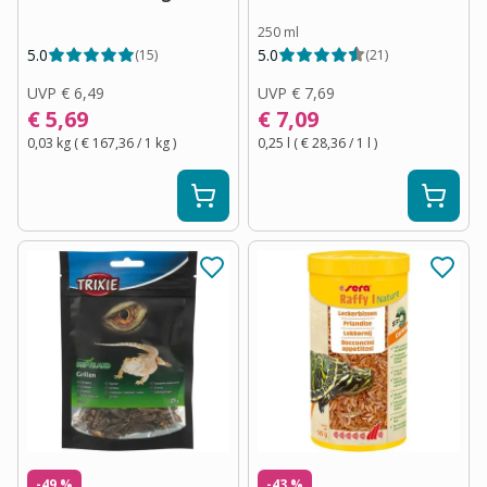
250 ml
5.0
5.0
(
15
)
(
21
)
UVP
€ 6,49
UVP
€ 7,69
€ 5,69
€ 7,09
0,03 kg
(
€ 167,36
/ 1
kg
)
0,25 l
(
€ 28,36
/ 1
l
)
-49 %
-43 %