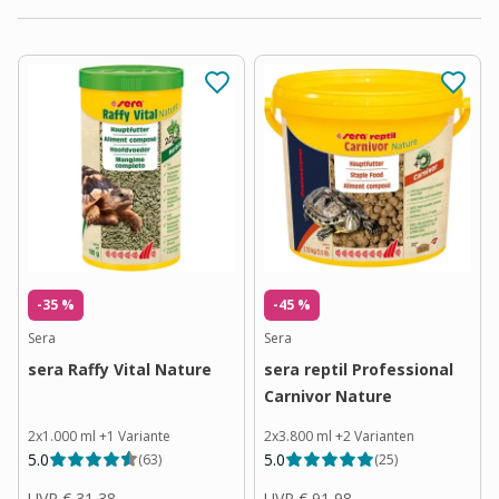
-35 %
-45 %
Sera
Sera
sera Raffy Vital Nature
sera reptil Professional
Carnivor Nature
2x1.000 ml
+
1
Variante
2x3.800 ml
+
2
Varianten
5.0
5.0
(
63
)
(
25
)
UVP
€ 31,38
UVP
€ 91,98