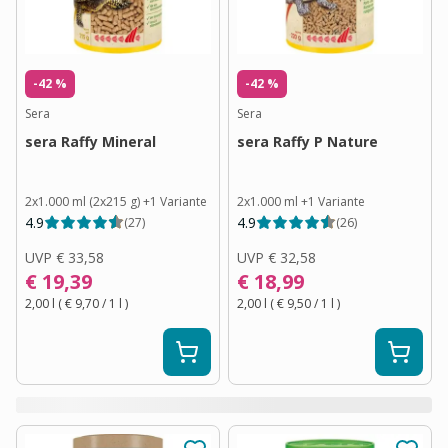
-42 %
-42 %
Sera
Sera
sera Raffy Mineral
sera Raffy P Nature
2x1.000 ml (2x215 g)
+
1
Variante
2x1.000 ml
+
1
Variante
4.9
4.9
(
27
)
(
26
)
UVP
€ 33,58
UVP
€ 32,58
€ 19,39
€ 18,99
2,00 l
(
€ 9,70
/ 1
l
)
2,00 l
(
€ 9,50
/ 1
l
)