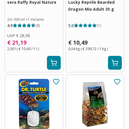
sera Raffy Royal Nature
Lucky Reptile Bearded
Dragon Mix Adult 35 g
2x1.000 ml
+
1
Variante
4.9
5.0
(
8
)
(
1
)
UVP
€ 28,98
€ 21,19
€ 10,49
2,00 l
(
€ 10,60
/ 1
l
)
0,04 kg
(
€ 299,72
/ 1
kg
)