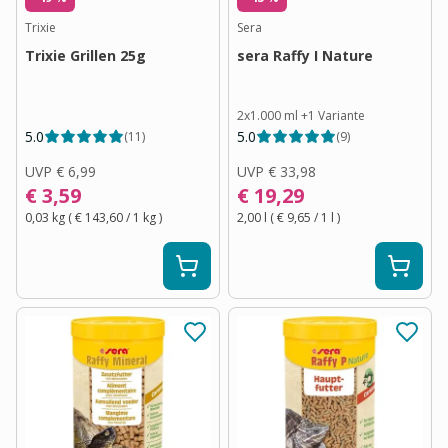
Trixie
Sera
Trixie Grillen 25g
sera Raffy I Nature
2x1.000 ml
+
1
Variante
5.0
5.0
(
11
)
(
9
)
UVP
€ 6,99
UVP
€ 33,98
€ 3,59
€ 19,29
0,03 kg
(
€ 143,60
/ 1
kg
)
2,00 l
(
€ 9,65
/ 1
l
)