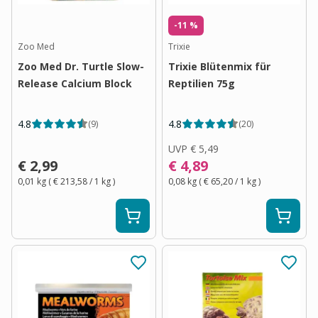
-11 %
Zoo Med
Trixie
Zoo Med Dr. Turtle Slow-
Trixie Blütenmix für
Release Calcium Block
Reptilien 75g
4.8
4.8
(
9
)
(
20
)
UVP
€ 5,49
€ 2,99
€ 4,89
0,01 kg
(
€ 213,58
/ 1
kg
)
0,08 kg
(
€ 65,20
/ 1
kg
)