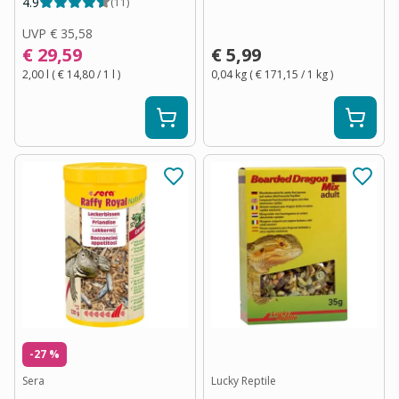
4.9
(
11
)
UVP
€ 35,58
€ 29,59
€ 5,99
2,00 l
(
€ 14,80
/ 1
l
)
0,04 kg
(
€ 171,15
/ 1
kg
)
-27 %
Sera
Lucky Reptile