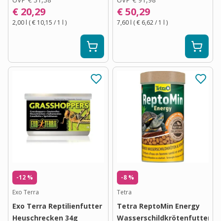
€ 20,29
€ 50,29
2,00 l
(
€ 10,15
/ 1
l
)
7,60 l
(
€ 6,62
/ 1
l
)
-12 %
-8 %
Exo Terra
Tetra
Exo Terra Reptilienfutter
Tetra ReptoMin Energy
Heuschrecken 34g
Wasserschildkrötenfutter