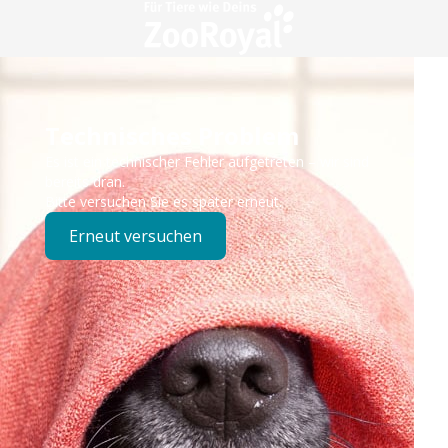
Technisches Problem
Es ist ein technischer Fehler aufgetreten – wir sind
bereits dran.
Bitte versuchen Sie es später erneut.
Erneut versuchen