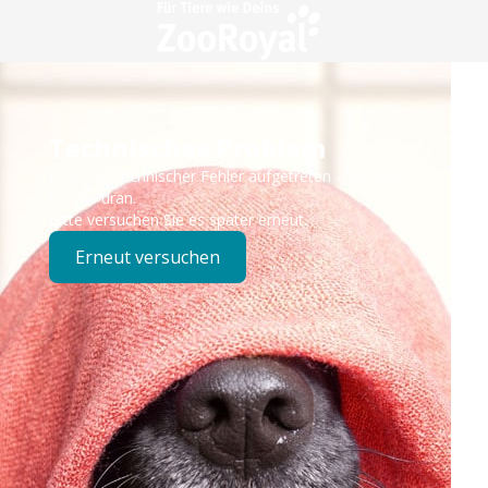
Technisches Problem
Es ist ein technischer Fehler aufgetreten – wir sind
bereits dran.
Bitte versuchen Sie es später erneut.
Erneut versuchen