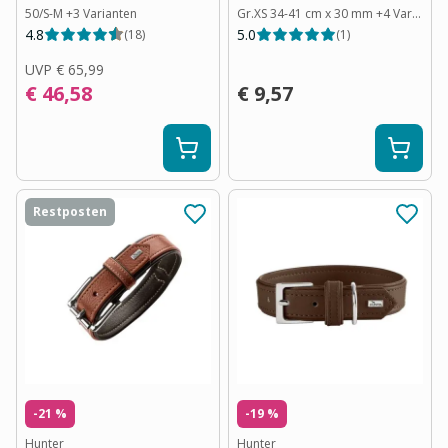
50/S-M
+
3
Varianten
Gr.XS 34-41 cm x 30 mm
+
4
Varianten
4.8
5.0
(
18
)
(
1
)
UVP
€ 65,99
€ 46,58
€ 9,57
Restposten
-21 %
-19 %
Hunter
Hunter