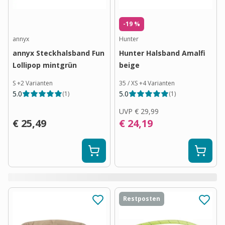
-19 %
annyx
Hunter
annyx Steckhalsband Fun
Hunter Halsband Amalfi
Lollipop mintgrün
beige
S
+
2
Varianten
35 / XS
+
4
Varianten
5.0
5.0
(
1
)
(
1
)
UVP
€ 29,99
€ 25,49
€ 24,19
Restposten