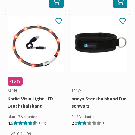
-16 %
Karlie
annyx
Karlie Visio Light LED
annyx Steckhalsband Fun
Leuchthalsband
schwarz
blau
+
3
Varianten
S
+
2
Varianten
4.6
2.0
(
110
)
(
1
)
UVP
€ 11,99