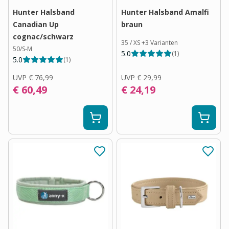
Hunter Halsband
Hunter Halsband Amalfi
Canadian Up
braun
cognac/schwarz
35 / XS
+
3
Varianten
50/S-M
5.0
(
1
)
5.0
(
1
)
UVP
€ 76,99
UVP
€ 29,99
€ 60,49
€ 24,19