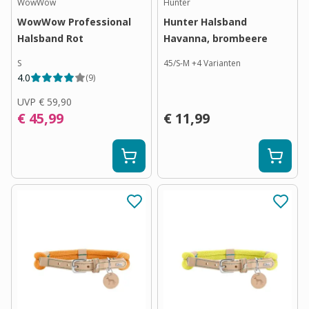
WowWow
Hunter
WowWow Professional
Hunter Halsband
Halsband Rot
Havanna, brombeere
S
45/S-M
+
4
Varianten
4.0
(
9
)
UVP
€ 59,90
€ 45,99
€ 11,99