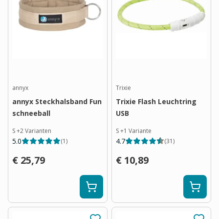
annyx
Trixie
annyx Steckhalsband Fun
Trixie Flash Leuchtring
schneeball
USB
S
+
2
Varianten
S
+
1
Variante
5.0
4.7
(
1
)
(
31
)
€ 25,79
€ 10,89