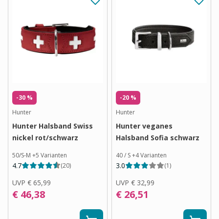
-30 %
-20 %
Hunter
Hunter
Hunter Halsband Swiss
Hunter veganes
nickel rot/schwarz
Halsband Sofia schwarz
50/S-M
+
5
Varianten
40 / S
+
4
Varianten
4.7
3.0
(
20
)
(
1
)
UVP
€ 65,99
UVP
€ 32,99
€ 46,38
€ 26,51