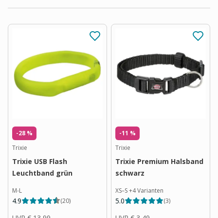
-28 %
-11 %
Trixie
Trixie
Trixie USB Flash
Trixie Premium Halsband
Leuchtband grün
schwarz
M-L
XS–S
+
4
Varianten
4.9
5.0
(
20
)
(
3
)
UVP
€ 13,99
UVP
€ 3,49