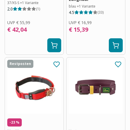
37/XS-S
+
1
Variante
blau
+
1
Variante
2.0
(
1
)
4.5
(
33
)
UVP
€ 55,99
UVP
€ 16,99
€ 42,04
€ 15,39
Restposten
-23 %