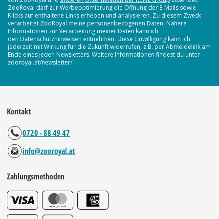
ZooRoyal darf zur Werbeoptimierung die Öffnung der E-Mails sowie
Klicks auf enthaltene Links erheben und analysieren. Zu diesem Zweck
verarbeitet ZooRoyal meine personenbezogenen Daten. Nähere
Informationen zur Verarbeitung meiner Daten kann ich
den Datenschutzhinweisen entnehmen. Diese Einwilligung kann ich
jederzeit mit Wirkung für die Zukunft widerrufen, z.B. per Abmeldelink am
Ende eines jeden Newsletters. Weitere Informationen findest du unter
zooroyal.at/newsletter/.
Kontakt
0720 - 88 49 47
info@zooroyal.at
Zahlungsmethoden