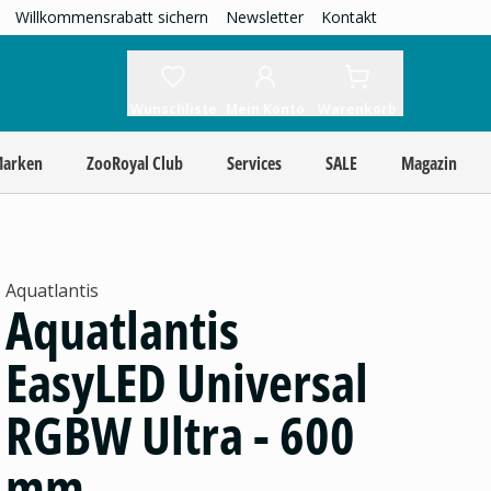
Willkommensrabatt sichern
Newsletter
Kontakt
Wunschliste
Mein Konto
Warenkorb
Marken
ZooRoyal Club
Services
SALE
Magazin
Aquatlantis
Aquatlantis
EasyLED Universal
RGBW Ultra - 600
mm