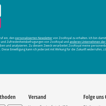
ruf ein, den
personalisierten Newsletter
von ZooRoyal zu erhalten. Ich bin dami
en und Zufriedenheitsbefragungen von ZooRoyal und
anderen Unternehmen der
erheben und analysieren. Zu diesem Zweck verarbeitet ZooRoyal meine persone
iese Einwilligung kann ich jederzeit mit Wirkung für die Zukunft widerrufen, z
thoden
Versand
Folge uns 