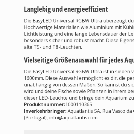
Langlebig und energieeffizient
Die EasyLED Universal RGBW Ultra überzeugt durc
Hochwertige Materialien wie Aluminium mit Kühlr
Lichtleistung und eine lange Lebensdauer der Leu
besonders sicher und robust macht. Diese Eigens
alte T5- und T8-Leuchten.
Vielseitige Größenauswahl für jedes A
Die EasyLED Universal RGBW Ultra ist in sieben 
1600mm. Diese Auswahl ermöglicht es dir, die p
unabhängig von dessen Maßen. So kannst du sich
wird und deine Fische sowie Pflanzen in ihrem bes
dieser LED-Leuchte und bringe dein Aquarium zu
Produktnummer:
1000110365
Inverkehrbringer
:
Aquatlantis SA, Rua Vasco da
(Portugal),
info@aquatlantis.com