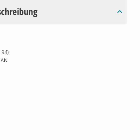
schreibung
 94)
WLAN