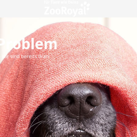
 Problem
 wir sind bereits dran.