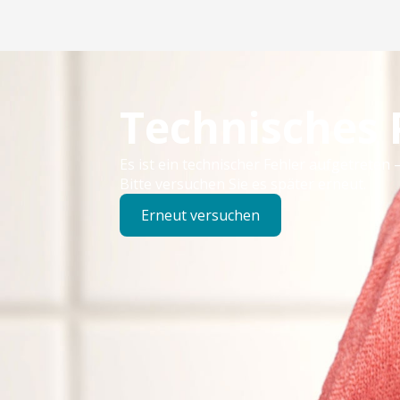
Technisches
Es ist ein technischer Fehler aufgetreten –
Bitte versuchen Sie es später erneut.
Erneut versuchen