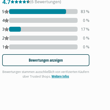
4.7
(
6
Bewertungen
)
5
83
%
4
0
%
3
17
%
2
0
%
1
0
%
Bewertungen anzeigen
Bewertungen stammen ausschließlich von verifizierten Käufern
Weitere Infos
über Trusted Shops.