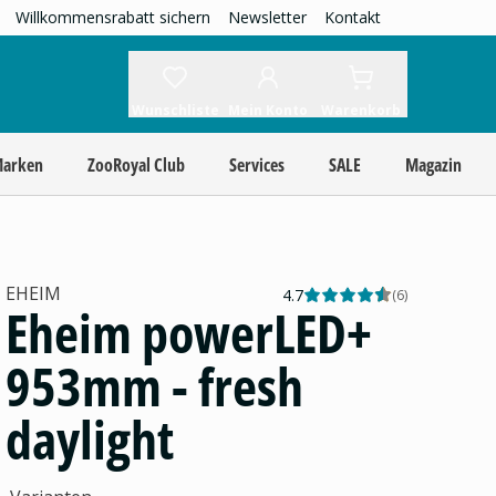
Willkommensrabatt sichern
Newsletter
Kontakt
Wunschliste
Mein Konto
Warenkorb
Marken
ZooRoyal Club
Services
SALE
Magazin
EHEIM
4.7
(
6
)
Eheim powerLED+
953mm - fresh
daylight