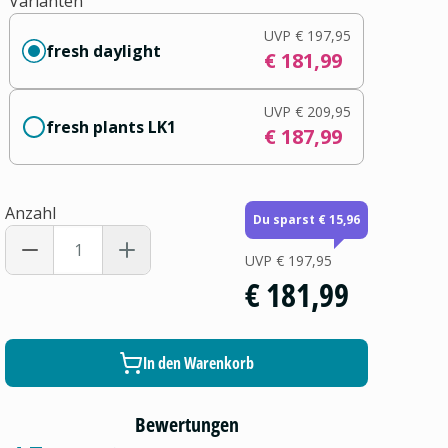
Varianten
UVP
€ 197,95
fresh daylight
€ 181,99
UVP
€ 209,95
fresh plants LK1
€ 187,99
Anzahl
Du sparst € 15,96
UVP
€ 197,95
€ 181,99
In den Warenkorb
Bewertungen