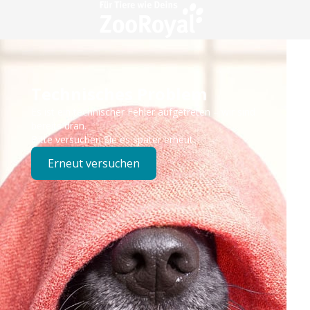
Technisches Problem
Es ist ein technischer Fehler aufgetreten – wir sind
bereits dran.
Bitte versuchen Sie es später erneut.
Erneut versuchen