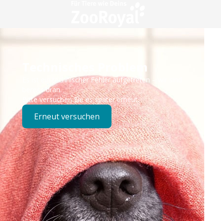
Technisches Problem
Es ist ein technischer Fehler aufgetreten – wir sind
bereits dran.
Bitte versuchen Sie es später erneut.
Erneut versuchen