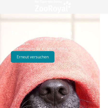
Technisches Problem
Es ist ein technischer Fehler aufgetreten – wir sind
bereits dran.
Bitte versuchen Sie es später erneut.
Erneut versuchen