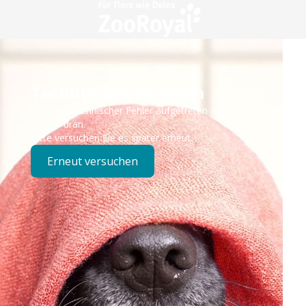
Technisches Problem
Es ist ein technischer Fehler aufgetreten – wir sind
bereits dran.
Bitte versuchen Sie es später erneut.
Erneut versuchen