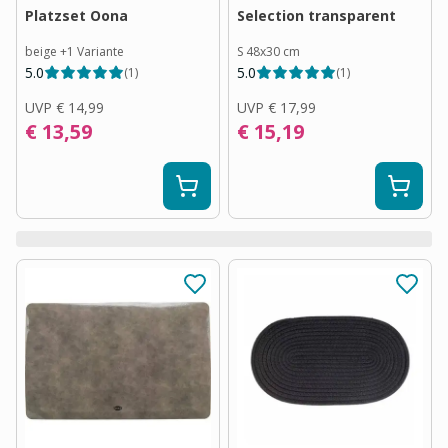
Platzset Oona
Selection transparent
beige
+
1
Variante
S 48x30 cm
5.0
5.0
(
1
)
(
1
)
UVP
€ 14,99
UVP
€ 17,99
€ 13,59
€ 15,19