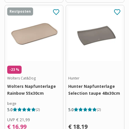
Restposten
-23 %
Wolters Cat&Dog
Hunter
Wolters Napfunterlage
Hunter Napfunterlage
Rainbow 55x30cm
Selection taupe 48x30cm
beige
5.0
5.0
(
2
)
(
2
)
UVP
€ 21,99
€ 16,99
€ 18,19