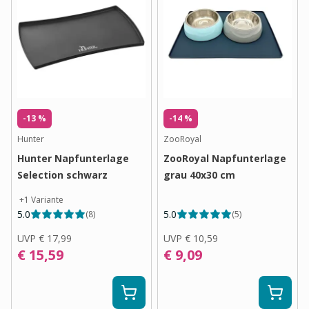
-13 %
-14 %
Hunter
ZooRoyal
Hunter Napfunterlage
ZooRoyal Napfunterlage
Selection schwarz
grau 40x30 cm
+
1
Variante
5.0
5.0
(
8
)
(
5
)
UVP
€ 17,99
UVP
€ 10,59
€ 15,59
€ 9,09