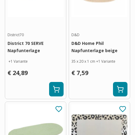
District70
D&D
District 70 SERVE
D&D Home Phil
Napfunterlage
Napfunterlage beige
+
1
Variante
35 x 20 x 1 cm
+
1
Variante
€ 24,89
€ 7,59