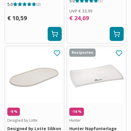
5.0
(
1
)
5.0
(
2
)
UVP
€ 33,99
€ 10,59
€ 24,69
Restposten
-9 %
-16 %
Designed by Lotte
Hunter
Designed by Lotte Silikon
Hunter Napfunterlage