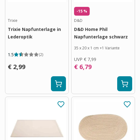
-15 %
Trixie
D&D
Trixie Napfunterlage in
D&D Home Phil
Lederoptik
Napfunterlage schwarz
35 x 20 x 1 cm
+
1
Variante
1.5
(
2
)
UVP
€ 7,99
€ 2,99
€ 6,79