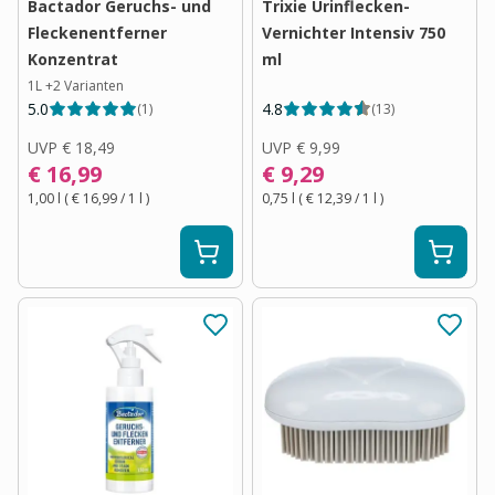
Bactador Geruchs- und
Trixie Urinflecken-
Fleckenentferner
Vernichter Intensiv 750
Konzentrat
ml
1L
+
2
Varianten
5.0
4.8
(
1
)
(
13
)
UVP
€ 18,49
UVP
€ 9,99
€ 16,99
€ 9,29
1,00 l
(
€ 16,99
/ 1
l
)
0,75 l
(
€ 12,39
/ 1
l
)