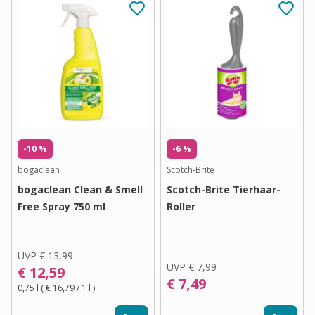
-10 %
-6 %
bogaclean
Scotch-Brite
bogaclean Clean & Smell
Scotch-Brite Tierhaar-
Free Spray 750 ml
Roller
UVP
€ 13,99
UVP
€ 7,99
€ 12,59
€ 7,49
0,75 l
(
€ 16,79
/ 1
l
)