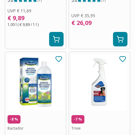
5.0
5.0
(
1
)
(
1
)
UVP
€ 11,69
UVP
€ 35,95
€ 9,89
€ 26,09
1,00 l
(
€ 9,89
/ 1
l
)
-8 %
-7 %
Bactador
Trixie