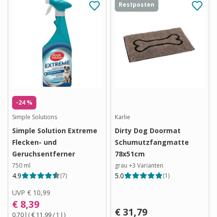
Restposten
-24 %
Simple Solutions
Karlie
Simple Solution Extreme
Dirty Dog Doormat
Flecken- und
Schumutzfangmatte
Geruchsentferner
78x51cm
750 ml
grau
+
3
Varianten
4.9
5.0
(
7
)
(
1
)
UVP
€ 10,99
€ 8,39
€ 31,79
0,70 l
(
€ 11,99
/ 1
l
)