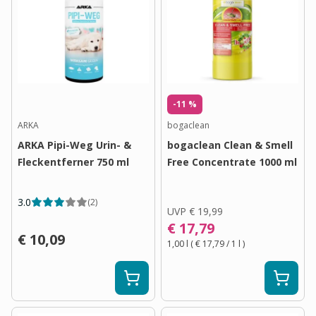
-11 %
ARKA
bogaclean
ARKA Pipi-Weg Urin- &
bogaclean Clean & Smell
Fleckentferner 750 ml
Free Concentrate 1000 ml
3.0
(
2
)
UVP
€ 19,99
€ 17,79
€ 10,09
1,00 l
(
€ 17,79
/ 1
l
)