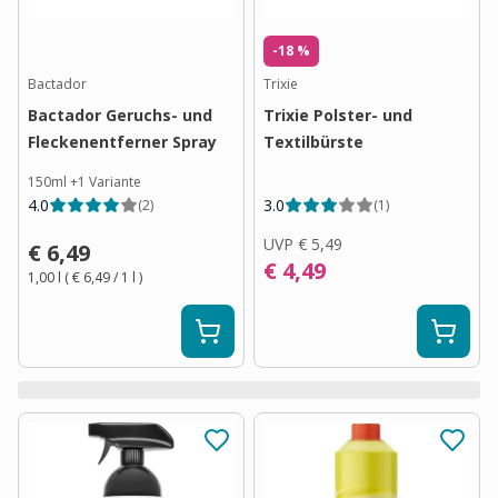
-18 %
Bactador
Trixie
Bactador Geruchs- und
Trixie Polster- und
Fleckenentferner Spray
Textilbürste
150ml
+
1
Variante
4.0
3.0
(
2
)
(
1
)
UVP
€ 5,49
€ 6,49
€ 4,49
1,00 l
(
€ 6,49
/ 1
l
)