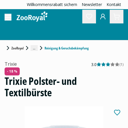
Willkommensrabatt sichern
Newsletter
Kontakt
...
ZooRoyal
Reinigung & Geruchsbekämpfung
Trixie
3.0
(
1
)
- 18 %
Trixie Polster- und
Textilbürste