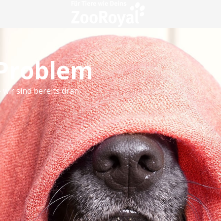
 Problem
 wir sind bereits dran.