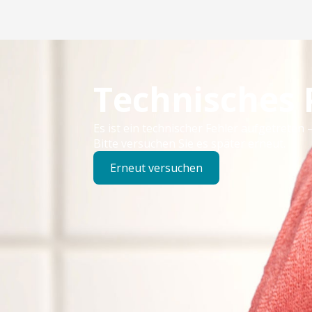
Technisches
Es ist ein technischer Fehler aufgetreten –
Bitte versuchen Sie es später erneut.
Erneut versuchen