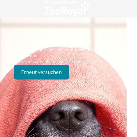
Technisches Problem
Es ist ein technischer Fehler aufgetreten – wir sind
bereits dran.
Bitte versuchen Sie es später erneut.
Erneut versuchen