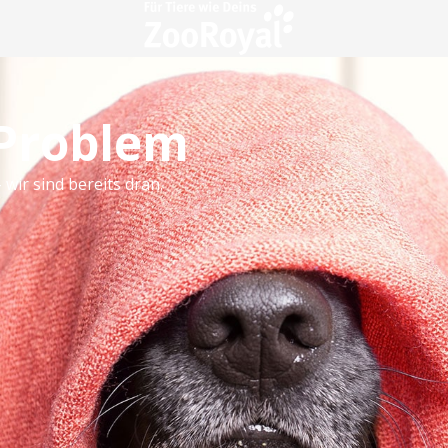
 Problem
 wir sind bereits dran.