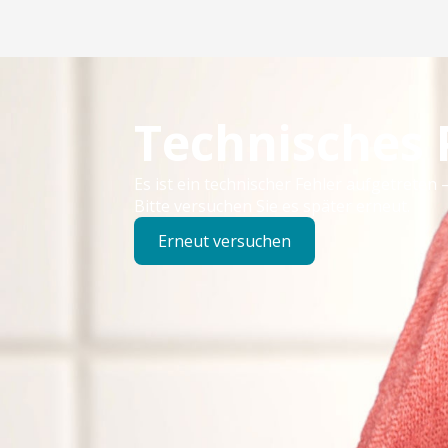
Technisches
Es ist ein technischer Fehler aufgetreten –
Bitte versuchen Sie es später erneut.
Erneut versuchen