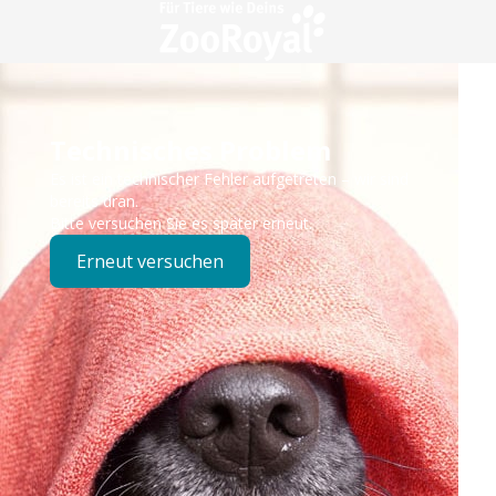
Technisches Problem
Es ist ein technischer Fehler aufgetreten – wir sind
bereits dran.
Bitte versuchen Sie es später erneut.
Erneut versuchen