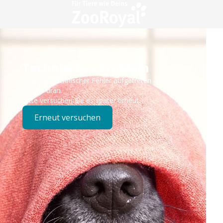
Technisches Problem
Es ist ein technischer Fehler aufgetreten – wir sind
bereits dran.
Bitte versuchen Sie es später erneut.
Erneut versuchen