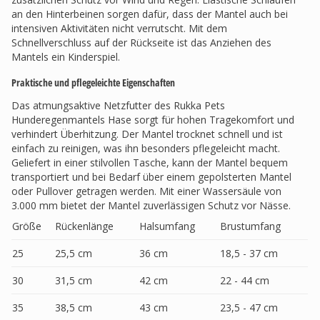
an den Hinterbeinen sorgen dafür, dass der Mantel auch bei
intensiven Aktivitäten nicht verrutscht. Mit dem
Schnellverschluss auf der Rückseite ist das Anziehen des
Mantels ein Kinderspiel.
Praktische und pflegeleichte Eigenschaften
Das atmungsaktive Netzfutter des Rukka Pets
Hunderegenmantels Hase sorgt für hohen Tragekomfort und
verhindert Überhitzung. Der Mantel trocknet schnell und ist
einfach zu reinigen, was ihn besonders pflegeleicht macht.
Geliefert in einer stilvollen Tasche, kann der Mantel bequem
transportiert und bei Bedarf über einem gepolsterten Mantel
oder Pullover getragen werden. Mit einer Wassersäule von
3.000 mm bietet der Mantel zuverlässigen Schutz vor Nässe.
Größe
Rückenlänge
Halsumfang
Brustumfang
25
25,5 cm
36 cm
18,5 - 37 cm
30
31,5 cm
42 cm
22 - 44 cm
35
38,5 cm
43 cm
23,5 - 47 cm