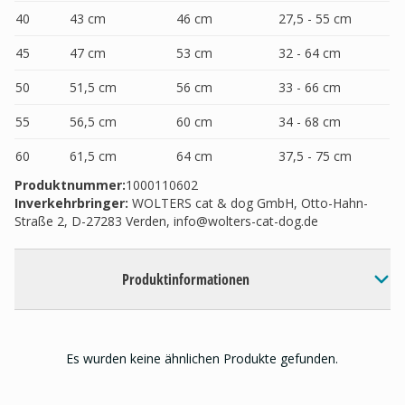
40
43 cm
46 cm
27,5 - 55 cm
45
47 cm
53 cm
32 - 64 cm
50
51,5 cm
56 cm
33 - 66 cm
55
56,5 cm
60 cm
34 - 68 cm
60
61,5 cm
64 cm
37,5 - 75 cm
Produktnummer:
1000110602
Inverkehrbringer
:
WOLTERS cat & dog GmbH, Otto-Hahn-
Straße 2, D-27283 Verden,
info@wolters-cat-dog.de
Produktinformationen
Es wurden keine ähnlichen Produkte gefunden.