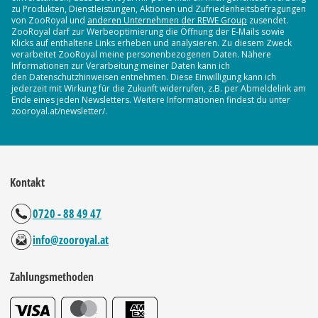
zu Produkten, Dienstleistungen, Aktionen und Zufriedenheitsbefragungen
von ZooRoyal und
anderen Unternehmen der REWE Group
zusendet.
ZooRoyal darf zur Werbeoptimierung die Öffnung der E-Mails sowie
Klicks auf enthaltene Links erheben und analysieren. Zu diesem Zweck
verarbeitet ZooRoyal meine personenbezogenen Daten. Nähere
Informationen zur Verarbeitung meiner Daten kann ich
den Datenschutzhinweisen entnehmen. Diese Einwilligung kann ich
jederzeit mit Wirkung für die Zukunft widerrufen, z.B. per Abmeldelink am
Ende eines jeden Newsletters. Weitere Informationen findest du unter
zooroyal.at/newsletter/.
Kontakt
0720 - 88 49 47
info@zooroyal.at
Zahlungsmethoden