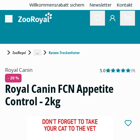
Willkommensrabatt sichern
Newsletter
Kontakt
...
ZooRoyal
Katzen-Trockenfutter
Royal Canin
5.0
(
9
)
- 20 %
Royal Canin FCN Appetite
Control - 2kg