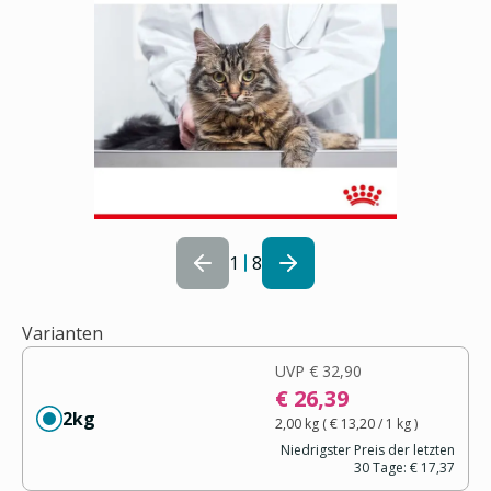
1
8
Varianten
UVP
€ 32,90
€ 26,39
2kg
2,00 kg
(
€ 13,20
/ 1
kg
)
Niedrigster Preis der letzten
30 Tage:
€ 17,37