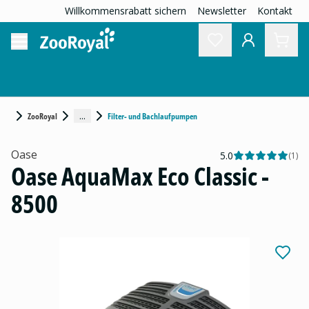
Willkommensrabatt sichern
Newsletter
Kontakt
...
ZooRoyal
Filter- und Bachlaufpumpen
Oase
5.0
(
1
)
Oase AquaMax Eco Classic -
8500