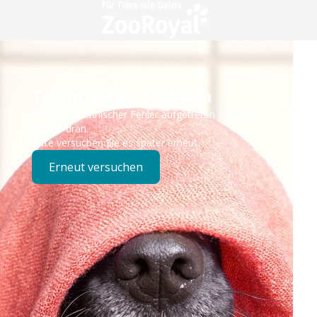
Technisches Problem
Es ist ein technischer Fehler aufgetreten – wir sind
bereits dran.
Bitte versuchen Sie es später erneut.
Erneut versuchen