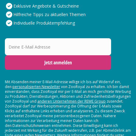
Exklusive Angebote & Gutscheine
Hilfreiche Tipps zu aktuellen Themen
Individuelle Produktempfehlung
Deine E-Mail Adresse
Jetzt anmelden
Mit Absenden meiner E-Mail-Adresse willige ich bis auf Widerruf ein,
den
personalisierten Newsletter
von ZooRoyal zu erhalten. Ich bin damit
einverstanden, dass ZooRoyal mir per E-Mail an mich gerichtete Werbung
zu Produkten, Dienstleistungen, Aktionen und Zufriedenheitsbefragungen
von ZooRoyal und
anderen Unternehmen der REWE Group
zusendet.
ZooRoyal darf zur Werbeoptimierung die Öffnung der E-Mails sowie
Klicks auf enthaltene Links erheben und analysieren. Zu diesem Zweck
verarbeitet ZooRoyal meine personenbezogenen Daten. Nähere
Informationen zur Verarbeitung meiner Daten kann ich
den Datenschutzhinweisen entnehmen. Diese Einwilligung kann ich
jederzeit mit Wirkung für die Zukunft widerrufen, z.B. per Abmeldelink am
Ende eines jeden Newsletters. Weitere Informationen findest du unter