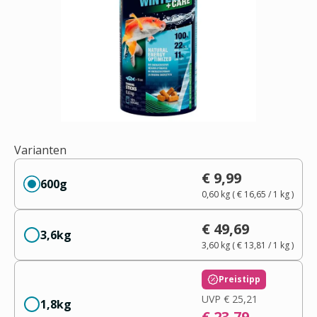
Varianten
€ 9,99
600g
0,60 kg
(
€ 16,65
/ 1
kg
)
€ 49,69
3,6kg
3,60 kg
(
€ 13,81
/ 1
kg
)
Preistipp
UVP
€ 25,21
1,8kg
€ 23,79