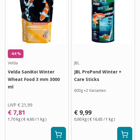
-64 %
Velda
JBL
Velda SaniKoi Winter
JBL ProPond Winter +
Wheat Food 3 mm 3000
Care Sticks
ml
600g
+
2
Varianten
UVP
€ 21,99
€ 7,81
€ 9,99
1,70 kg
(
€ 4,60
/ 1
kg
)
0,60 kg
(
€ 16,65
/ 1
kg
)