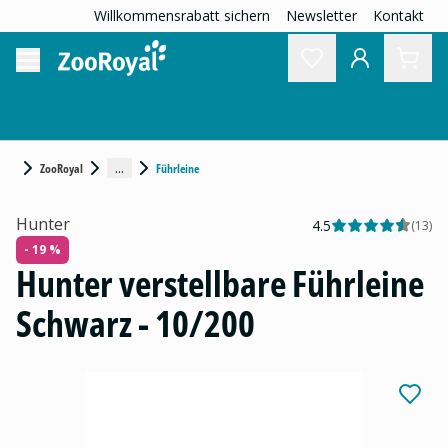
Willkommensrabatt sichern
Newsletter
Kontakt
...
ZooRoyal
Führleine
Hunter
4.5
(
13
)
- 19 %
Hunter verstellbare Führleine
Schwarz - 10/200