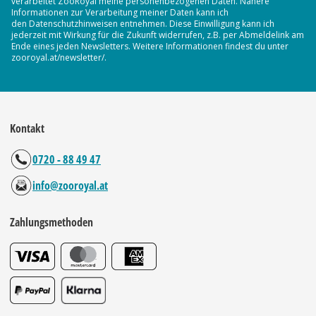
verarbeitet ZooRoyal meine personenbezogenen Daten. Nähere
Informationen zur Verarbeitung meiner Daten kann ich
den Datenschutzhinweisen entnehmen. Diese Einwilligung kann ich
jederzeit mit Wirkung für die Zukunft widerrufen, z.B. per Abmeldelink am
Ende eines jeden Newsletters. Weitere Informationen findest du unter
zooroyal.at/newsletter/.
Kontakt
0720 - 88 49 47
info@zooroyal.at
Zahlungsmethoden