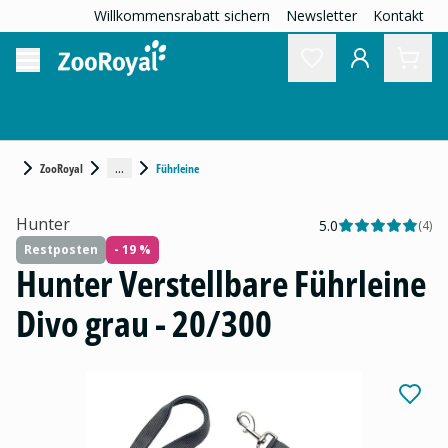
Willkommensrabatt sichern
Newsletter
Kontakt
...
ZooRoyal
Führleine
Hunter
5.0
(
4
)
Restposten
- 19 %
Hunter Verstellbare Führleine
Divo grau - 20/300