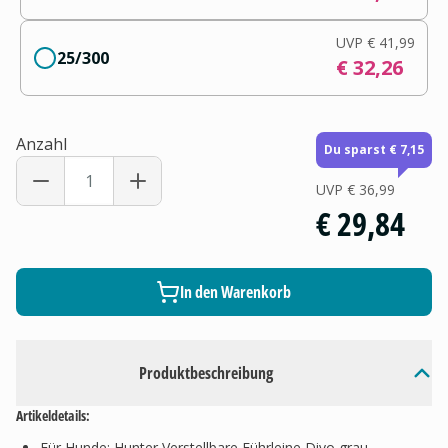
UVP
€ 41,99
25/300
€ 32,26
Anzahl
Du sparst € 7,15
UVP
€ 36,99
€ 29,84
In den Warenkorb
Produktbeschreibung
Artikeldetails:
Für Hunde: Hunter Verstellbare Führleine Divo grau