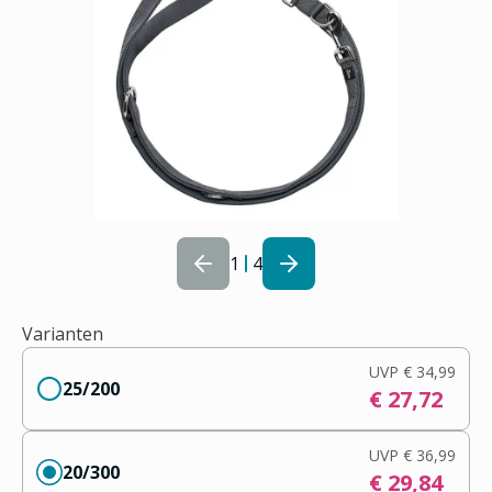
1
4
Varianten
UVP
€ 34,99
25/200
€ 27,72
UVP
€ 36,99
20/300
€ 29,84