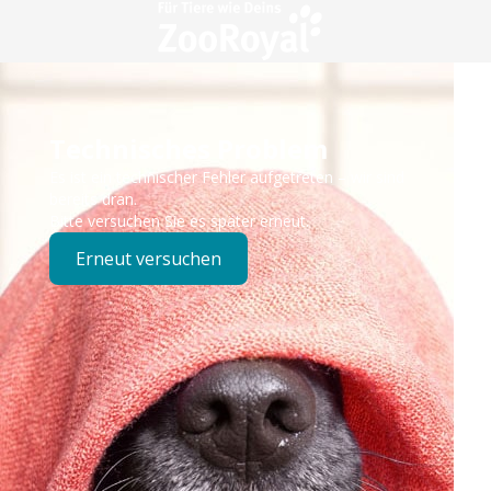
Technisches Problem
Es ist ein technischer Fehler aufgetreten – wir sind
bereits dran.
Bitte versuchen Sie es später erneut.
Erneut versuchen