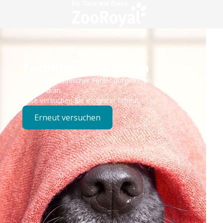
Technisches Problem
Es ist ein technischer Fehler aufgetreten – wir sind
bereits dran.
Bitte versuchen Sie es später erneut.
Erneut versuchen