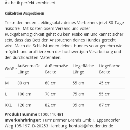
Ästhetik perfekt kombiniert.
Risikofreies Ausprobieren
Teste den neuen Lieblingsplatz deines Vierbeiners jetzt 30 Tage
risikofrei. Mit kostenlosem Versand und voller
Rückgabemöglichkeit gehst du kein Risiko ein und kannst sicher
sein, dass das Bett den Ansprüchen deines Hundes gerecht
wird. Mach die Schlafstunden deines Hundes so angenehm wie
möglich und profitiere von der hochwertigen Verarbeitung und
den durchdachten Materialien.
Außenmaße
Außenmaße
Liegefläche
Liegefläche
Größe
Länge
Breite
Länge
Breite
M
80 cm
60 cm
55 cm
45 cm
L
100 cm
70 cm
75 cm
55 cm
XXL
120 cm
82 cm
95 cm
67 cm
Produktnummer:
1000110481
Inverkehrbringer
:
Turmzimmer Brands GmbH, Eppendorfer
Weg 195-197, D-20253 Hamburg,
kontakt@freudentier.de