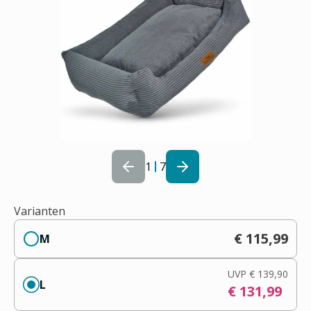
1
7
Varianten
€ 115,99
M
UVP
€ 139,90
L
€ 131,99