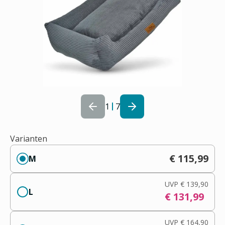
1
7
Varianten
€ 115,99
M
UVP
€ 139,90
L
€ 131,99
UVP
€ 164,90