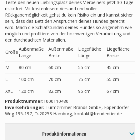
Teste den neuen Lieblingsplatz deines Vierbeiners jetzt 30 Tage
risikofrei. Mit kostenlosem Versand und voller
Rückgabemöglichkeit gehst du kein Risiko ein und kannst sicher
sein, dass das Bett den Ansprüchen deines Hundes gerecht
wird. Mach die Schlafstunden deines Hundes so angenehm wie
möglich und profitiere von der hochwertigen Verarbeitung und
den durchdachten Materialien.
Außenmaße
Außenmaße
Liegefläche
Liegefläche
Größe
Länge
Breite
Länge
Breite
M
80 cm
60 cm
55 cm
45 cm
L
100 cm
70 cm
75 cm
55 cm
XXL
120 cm
82 cm
95 cm
67 cm
Produktnummer:
1000110480
Inverkehrbringer
:
Turmzimmer Brands GmbH, Eppendorfer
Weg 195-197, D-20253 Hamburg,
kontakt@freudentier.de
Produktinformationen