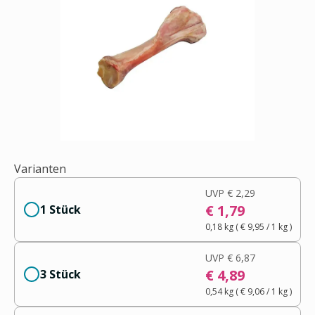
Varianten
UVP
€ 2,29
€ 1,79
1 Stück
0,18 kg
(
€ 9,95
/ 1
kg
)
UVP
€ 6,87
€ 4,89
3 Stück
0,54 kg
(
€ 9,06
/ 1
kg
)