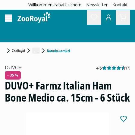
Willkommensrabatt sichern
Newsletter
Kontakt
...
ZooRoyal
Naturkauartikel
DUVO+
4.6
(
7
)
- 35 %
DUVO+ Farmz Italian Ham
Bone Medio ca. 15cm - 6 Stück