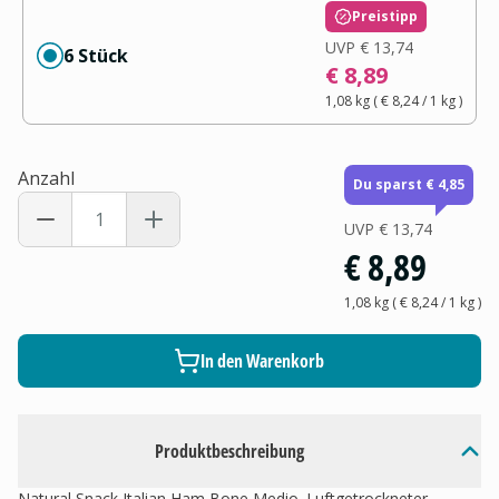
Preistipp
UVP
€ 13,74
6 Stück
€ 8,89
1,08 kg
(
€ 8,24
/ 1
kg
)
Anzahl
Du sparst € 4,85
UVP
€ 13,74
€ 8,89
1,08 kg
(
€ 8,24
/ 1
kg
)
In den Warenkorb
Produktbeschreibung
Natural Snack Italian Ham Bone Medio. Luftgetrockneter