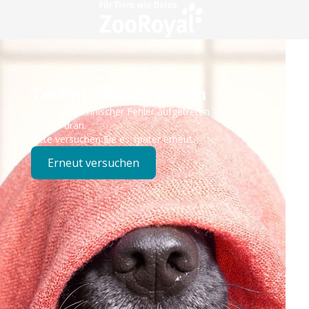
Technisches Problem
Es ist ein technischer Fehler aufgetreten – wir sind
bereits dran.
Bitte versuchen Sie es später erneut.
Erneut versuchen