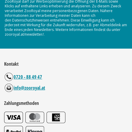
ZooRoyal darf zur Werbeoptimierung die Öffnung der E-Mails sowie
Klicks auf enthaltene Links erheben und analysieren. Zu diesem Zweck
verarbeitet ZooRoyal meine personenbezogenen Daten. Nähere
Informationen zur Verarbeitung meiner Daten kann ich
den Datenschutzhinweisen entnehmen. Diese Einwilligung kann ich
jederzeit mit Wirkung für die Zukunft widerrufen, z.B. per Abmeldelink am
Ende eines jeden Newsletters. Weitere Informationen findest du unter
zooroyal.at/newsletter/.
Kontakt
0720 - 88 49 47
info@zooroyal.at
Zahlungsmethoden