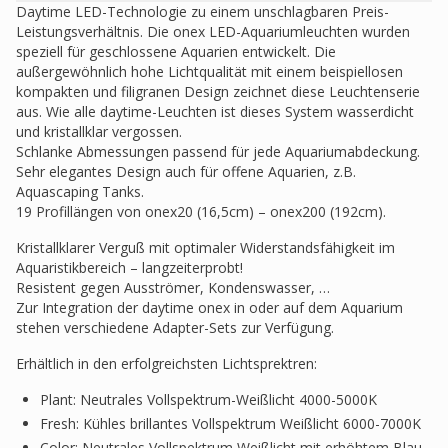
Daytime LED-Technologie zu einem unschlagbaren Preis-
Leistungsverhältnis. Die onex LED-Aquariumleuchten wurden
speziell für geschlossene Aquarien entwickelt. Die
außergewöhnlich hohe Lichtqualität mit einem beispiellosen
kompakten und filigranen Design zeichnet diese Leuchtenserie
aus. Wie alle daytime-Leuchten ist dieses System wasserdicht
und kristallklar vergossen.
Schlanke Abmessungen passend für jede Aquariumabdeckung.
Sehr elegantes Design auch für offene Aquarien, z.B.
Aquascaping Tanks.
19 Profillängen von onex20 (16,5cm) – onex200 (192cm).
Kristallklarer Verguß mit optimaler Widerstandsfähigkeit im
Aquaristikbereich – langzeiterprobt!
Resistent gegen Ausströmer, Kondenswasser, …
Zur Integration der daytime onex in oder auf dem Aquarium
stehen verschiedene Adapter-Sets zur Verfügung.
Erhältlich in den erfolgreichsten Lichtsprektren:
Plant: Neutrales Vollspektrum-Weißlicht 4000-5000K
Fresh: Kühles brillantes Vollspektrum Weißlicht 6000-7000K
Color: Neutrales Vollspektrum Weißlicht mit erhöhtem Blau-