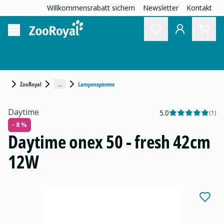
Willkommensrabatt sichern
Newsletter
Kontakt
...
ZooRoyal
Lampensysteme
Daytime
5.0
(
1
)
- 8 %
Daytime onex 50 - fresh 42cm
12W