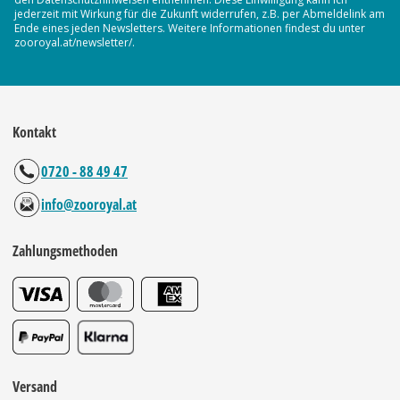
jederzeit mit Wirkung für die Zukunft widerrufen, z.B. per Abmeldelink am
Ende eines jeden Newsletters. Weitere Informationen findest du unter
zooroyal.at/newsletter/.
Kontakt
0720 - 88 49 47
info@zooroyal.at
Zahlungsmethoden
Versand