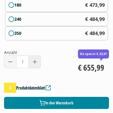
€ 473,99
180
€ 484,99
240
€ 484,99
350
Anzahl
Du sparst € 23,01
€ 655,99
D
Produktdatenblatt
In den Warenkorb