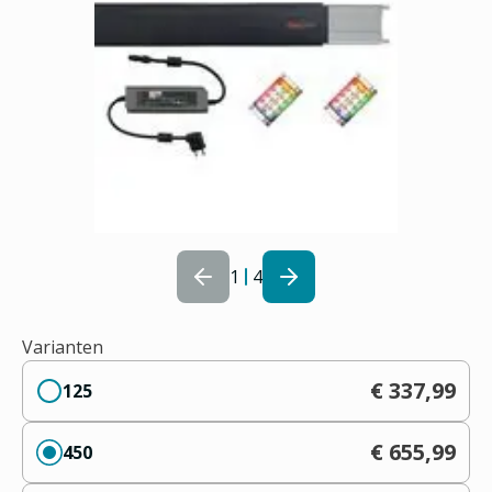
1
4
Varianten
€ 337,99
125
€ 655,99
450