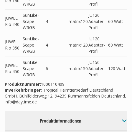
Rio 180
WRGB
Profil
SunLike-
JU120
JUWEL
Scape
4
matrix120
Adapter-
60 Watt
Rio 240
WRGB
Profil
SunLike-
JU120
JUWEL
Scape
4
matrix120
Adapter-
60 Watt
Rio 350
WRGB
Profil
SunLike-
JU150
JUWEL
Scape
6
matrix150
Adapter-
120 Watt
Rio 450
WRGB
Profil
Produktnummer:
1000110409
Inverkehrbringer
:
Tropical Heimtierbedarf Deutschland
GmbH, Bühlfelderweg 12, 94239 Ruhmannsfelden Deutschland,
info@daytime.de
Produktinformationen