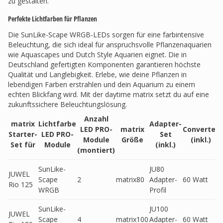
zu gestalten.
Perfekte Lichtfarben für Pflanzen
Die SunLike-Scape WRGB-LEDs sorgen für eine farbintensive
Beleuchtung, die sich ideal für anspruchsvolle Pflanzenaquarien
wie Aquascapes und Dutch Style Aquarien eignet. Die in
Deutschland gefertigten Komponenten garantieren höchste
Qualität und Langlebigkeit. Erlebe, wie deine Pflanzen in
lebendigen Farben erstrahlen und dein Aquarium zu einem
echten Blickfang wird. Mit der daytime matrix setzt du auf eine
zukunftssichere Beleuchtungslösung.
Anzahl
matrix
Lichtfarbe
Adapter-
LED PRO-
matrix
Converter
Starter-
LED PRO-
Set
Module
Größe
(inkl.)
Set für
Module
(inkl.)
(montiert)
SunLike-
JU80
JUWEL
Scape
2
matrix80
Adapter-
60 Watt
Rio 125
WRGB
Profil
SunLike-
JU100
JUWEL
Scape
4
matrix100
Adapter-
60 Watt