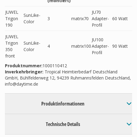
(montiert)
JUWEL
JU70
SunLike-
Trigon
3
matrix70
Adapter-
60 Watt
Color
190
Profil
JUWEL
JU100
Trigon
SunLike-
4
matrix100
Adapter-
90 Watt
350
Color
Profil
front
Produktnummer:
1000110412
Inverkehrbringer
:
Tropical Heimtierbedarf Deutschland
GmbH, Bühlfelderweg 12, 94239 Ruhmannsfelden Deutschland,
info@daytime.de
Produktinformationen
Technische Details