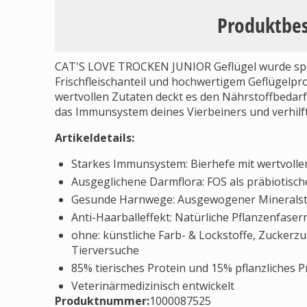
Produktbe
CAT'S LOVE TROCKEN JUNIOR Geflügel wurde spezi
Frischfleischanteil und hochwertigem Geflügelp
wertvollen Zutaten deckt es den Nährstoffbedarf
das Immunsystem deines Vierbeiners und verhilf
Artikeldetails:
Starkes Immunsystem: Bierhefe mit wertvolle
Ausgeglichene Darmflora: FOS als präbiotisc
Gesunde Harnwege: Ausgewogener Mineralst
Anti-Haarballeffekt: Natürliche Pflanzenfaser
ohne: künstliche Farb- & Lockstoffe, Zuckerzu
Tierversuche
85% tierisches Protein und 15% pflanzliches P
Veterinärmedizinisch entwickelt
Produktnummer:
1000087525