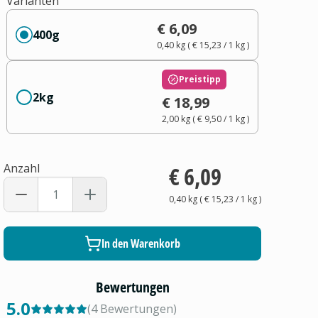
Varianten
€ 6,09
400g
0,40 kg
(
€ 15,23
/ 1
kg
)
Preistipp
2kg
€ 18,99
2,00 kg
(
€ 9,50
/ 1
kg
)
Anzahl
€ 6,09
0,40 kg
(
€ 15,23
/ 1
kg
)
In den Warenkorb
Bewertungen
5.0
(
4
Bewertungen
)