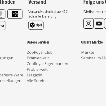
thoden
Versand
Folge uns 
Versandkostenfrei ab 49€
Bleibe mit u
Schnelle Lieferung
Unsere Services
Unsere Märkte
ZooRoyal Club
Märkte
ngungen
Prämienwelt
Services im M
ZooRoyal Eigenmarken
Probierwelt
defekte Ware
Magazin
instellungen
Alle Services