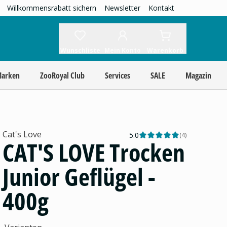
Willkommensrabatt sichern
Newsletter
Kontakt
Wunschliste
Mein Konto
Warenkorb
Marken
ZooRoyal Club
Services
SALE
Magazin
Cat's Love
5.0
(
4
)
CAT'S LOVE Trocken
Junior Geflügel -
400g