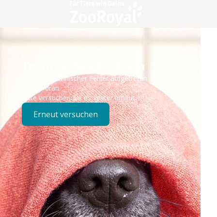
Technisches Problem
Es ist ein technischer Fehler aufgetreten – wir sind
bereits dran.
Bitte versuchen Sie es später erneut.
Erneut versuchen