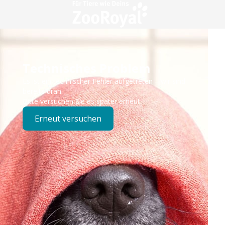
Technisches Problem
Es ist ein technischer Fehler aufgetreten – wir sind
bereits dran.
Bitte versuchen Sie es später erneut.
Erneut versuchen