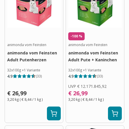
-100 %
animonda vom Feinsten
animonda vom Feinsten
animonda vom Feinsten
animonda vom Feinsten
Adult Putenherzen
Adult Pute + Kaninchen
32x100g
+
1
Variante
32x100g
+
1
Variante
4.9
4.9
(
33
)
(
33
)
UVP
€ 12.171.845,92
€ 26,99
€ 26,99
3,20 kg
(
€ 8,44
/ 1
kg
)
3,20 kg
(
€ 8,44
/ 1
kg
)