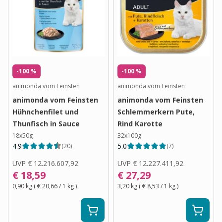
-100 %
-100 %
animonda vom Feinsten
animonda vom Feinsten
animonda vom Feinsten
animonda vom Feinsten
Hühnchenfilet und
Schlemmerkern Pute,
Thunfisch in Sauce
Rind Karotte
18x50g
32x100g
4.9
5.0
(
20
)
(
7
)
UVP
€ 12.216.607,92
UVP
€ 12.227.411,92
€ 18,59
€ 27,29
0,90 kg
(
€ 20,66
/ 1
kg
)
3,20 kg
(
€ 8,53
/ 1
kg
)