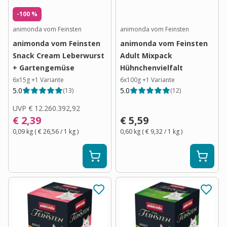
-100 %
animonda vom Feinsten
animonda vom Feinsten
animonda vom Feinsten
animonda vom Feinsten
Snack Cream Leberwurst
Adult Mixpack
+ Gartengemüse
Hühnchenvielfalt
6x15g
+
1
Variante
6x100g
+
1
Variante
5.0
5.0
(
13
)
(
12
)
UVP
€ 12.260.392,92
€ 2,39
€ 5,59
0,09 kg
(
€ 26,56
/ 1
kg
)
0,60 kg
(
€ 9,32
/ 1
kg
)