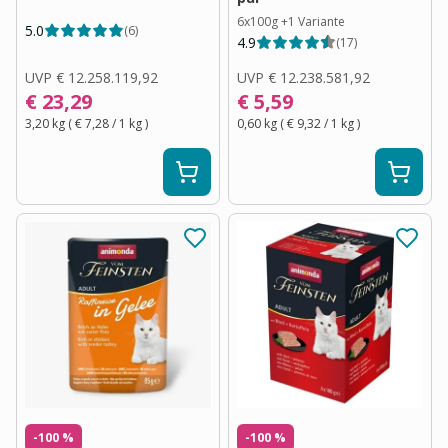
6x100g
+
1
Variante
5.0
(
6
)
4.9
(
17
)
UVP
€ 12.258.119,92
UVP
€ 12.238.581,92
€ 23,29
€ 5,59
3,20 kg
(
€ 7,28
/ 1
kg
)
0,60 kg
(
€ 9,32
/ 1
kg
)
-100 %
-100 %