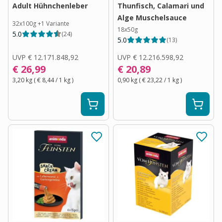
Adult Hühnchenleber
Thunfisch, Calamari und
Alge Muschelsauce
32x100g
+
1
Variante
18x50g
5.0
(
24
)
5.0
(
13
)
UVP
€ 12.171.848,92
UVP
€ 12.216.598,92
€ 26,99
€ 20,89
3,20 kg
(
€ 8,44
/ 1
kg
)
0,90 kg
(
€ 23,22
/ 1
kg
)