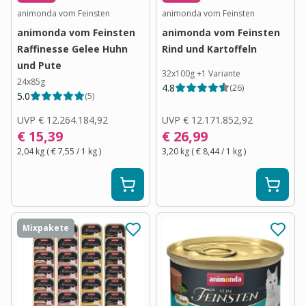
animonda vom Feinsten
animonda vom Feinsten
animonda vom Feinsten
animonda vom Feinsten
Raffinesse Gelee Huhn
Rind und Kartoffeln
und Pute
32x100g
+
1
Variante
24x85g
4.8
(
26
)
5.0
(
5
)
UVP
€ 12.264.184,92
UVP
€ 12.171.852,92
€ 15,39
€ 26,99
2,04 kg
(
€ 7,55
/ 1
kg
)
3,20 kg
(
€ 8,44
/ 1
kg
)
Mixpakete