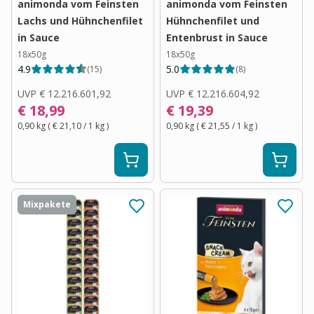
animonda vom Feinsten
animonda vom Feinsten
Lachs und Hühnchenfilet
Hühnchenfilet und
in Sauce
Entenbrust in Sauce
18x50g
18x50g
4.9
5.0
(
15
)
(
8
)
UVP
€ 12.216.601,92
UVP
€ 12.216.604,92
€ 18,99
€ 19,39
0,90 kg
(
€ 21,10
/ 1
kg
)
0,90 kg
(
€ 21,55
/ 1
kg
)
Mixpakete