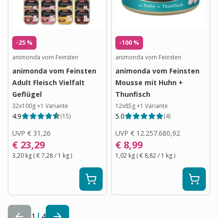
-25 %
-100 %
animonda vom Feinsten
animonda vom Feinsten
animonda vom Feinsten
animonda vom Feinsten
Adult Fleisch Vielfalt
Mousse mit Huhn +
Geflügel
Thunfisch
32x100g
+
1
Variante
12x85g
+
1
Variante
4.9
5.0
(
15
)
(
4
)
UVP
€ 31,26
UVP
€ 12.257.680,92
€ 23,29
€ 8,99
3,20 kg
(
€ 7,28
/ 1
kg
)
1,02 kg
(
€ 8,82
/ 1
kg
)
1
4