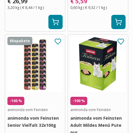
€ 26,99
€ 5,59
3,20 kg
(
€ 8,44
/ 1
kg
)
0,60 kg
(
€ 9,32
/ 1
kg
)
Mixpakete
-100 %
-100 %
animonda vom Feinsten
animonda vom Feinsten
animonda vom Feinsten
animonda vom Feinsten
Senior Vielfalt 32x100g
Adult Mildes Menü Pute
pur