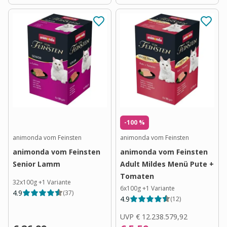
-100 %
animonda vom Feinsten
animonda vom Feinsten
animonda vom Feinsten
animonda vom Feinsten
Senior Lamm
Adult Mildes Menü Pute +
Tomaten
32x100g
+
1
Variante
6x100g
+
1
Variante
4.9
(
37
)
4.9
(
12
)
UVP
€ 12.238.579,92