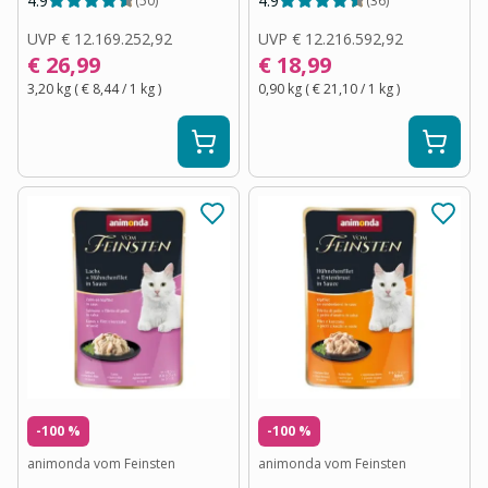
4.9
4.9
(
50
)
(
36
)
UVP
€ 12.169.252,92
UVP
€ 12.216.592,92
€ 26,99
€ 18,99
3,20 kg
(
€ 8,44
/ 1
kg
)
0,90 kg
(
€ 21,10
/ 1
kg
)
-100 %
-100 %
animonda vom Feinsten
animonda vom Feinsten