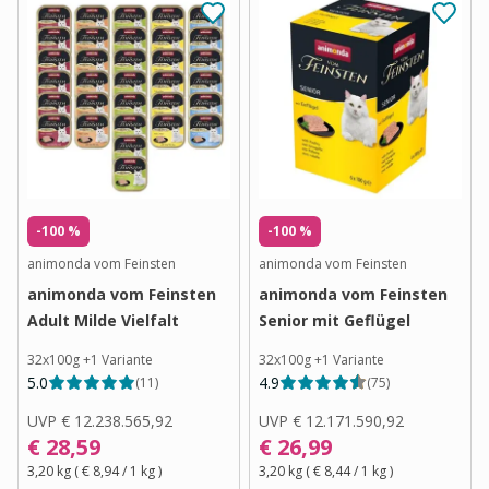
-100 %
-100 %
animonda vom Feinsten
animonda vom Feinsten
animonda vom Feinsten
animonda vom Feinsten
Adult Milde Vielfalt
Senior mit Geflügel
32x100g
+
1
Variante
32x100g
+
1
Variante
5.0
4.9
(
11
)
(
75
)
UVP
€ 12.238.565,92
UVP
€ 12.171.590,92
€ 28,59
€ 26,99
3,20 kg
(
€ 8,94
/ 1
kg
)
3,20 kg
(
€ 8,44
/ 1
kg
)