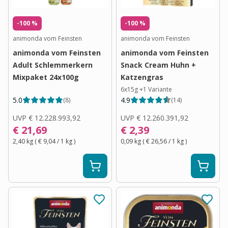
-100 %
-100 %
animonda vom Feinsten
animonda vom Feinsten
animonda vom Feinsten
animonda vom Feinsten
Adult Schlemmerkern
Snack Cream Huhn +
Mixpaket 24x100g
Katzengras
6x15g
+
1
Variante
5.0
4.9
(
8
)
(
14
)
UVP
€ 12.228.993,92
UVP
€ 12.260.391,92
€ 21,69
€ 2,39
2,40 kg
(
€ 9,04
/ 1
kg
)
0,09 kg
(
€ 26,56
/ 1
kg
)