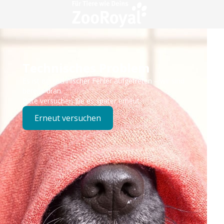
Technisches Problem
Es ist ein technischer Fehler aufgetreten – wir sind
bereits dran.
Bitte versuchen Sie es später erneut.
Erneut versuchen